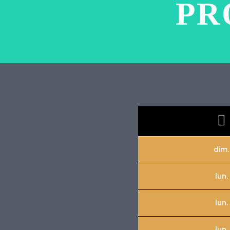
PR
dim.
lun.
lun.
lun.