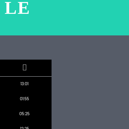
 LE
13:01
01:55
05:25
12:25