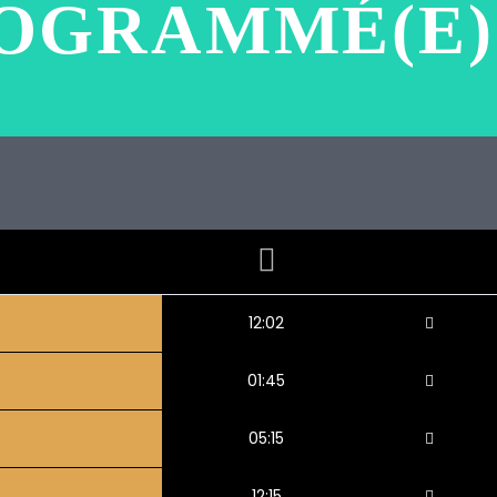
OGRAMMÉ(E)
12:02
01:45
05:15
12:15