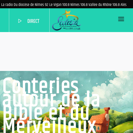
La radio Du diocèse de Nîmes 92 Le Vigan 100.8 Nîmes 106.8 Vallée du Rhône 106.8 Alès
DIRECT
ACCUEIL
PROGRAMME
EMISSIONS
PODCASTS
Conteries
QUI SOMMES-NOUS?
autour de la
AIDEZ-NOUS
Bible et du
NOUS CONTACTER
Merveilleux
PARTENAIRES