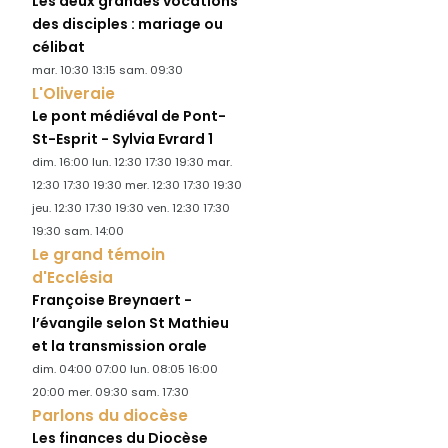
Les deux grandes vocations
des disciples : mariage ou
célibat
mar. 10:30 13:15 sam. 09:30
L'Oliveraie
Le pont médiéval de Pont-
St-Esprit - Sylvia Evrard 1
dim. 16:00 lun. 12:30 17:30 19:30 mar.
12:30 17:30 19:30 mer. 12:30 17:30 19:30
jeu. 12:30 17:30 19:30 ven. 12:30 17:30
19:30 sam. 14:00
Le grand témoin
d'Ecclésia
Françoise Breynaert -
l’évangile selon St Mathieu
et la transmission orale
dim. 04:00 07:00 lun. 08:05 16:00
20:00 mer. 09:30 sam. 17:30
Parlons du diocèse
Les finances du Diocèse