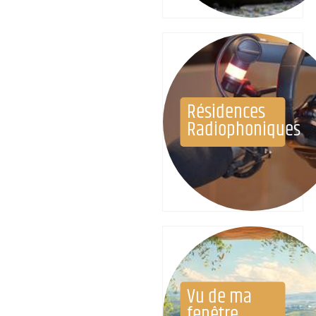
Résidences
Radiophoniques
Vu de ma
fenêtre