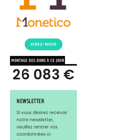
AIDEZ-NOUS
MONTAGE DES DONS À CE JOUR
26 083 €
NEWSLETTER
Si vous désirez recevoir
notre newsletter,
veuillez rentrer vos
coordonnées ci