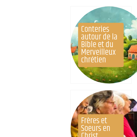
Conteries
autour de la
Bible et du
Merveilleux
chrétien
Frères et
Soeurs en
Christ