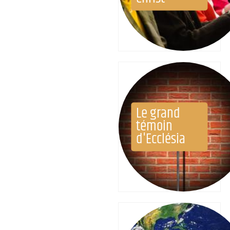
Le grand
témoin
d'Ecclésia