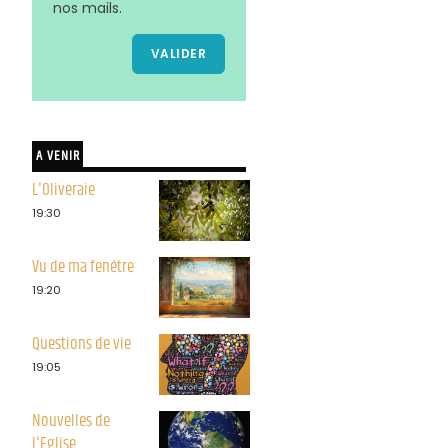
nos mails.
VALIDER
A VENIR
L'Oliveraie
19:30
Vu de ma fenêtre
19:20
Questions de vie
19:05
Nouvelles de
l'Eglise