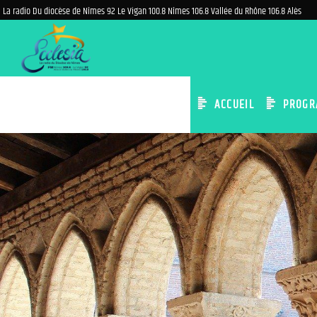
La radio Du diocèse de Nîmes 92 Le Vigan 100.8 Nîmes 106.8 Vallée du Rhône 106.8 Alès
ACCUEIL
PROGR