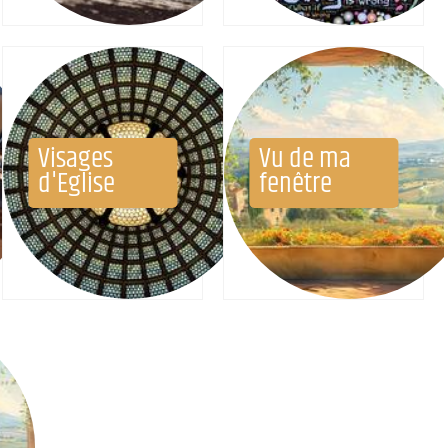
Visages
Vu de ma
d'Eglise
fenêtre