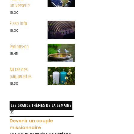
universelle
19:00
Flash info
19:00
Parlons-en
18:45
Au ras des
pâquerettes
18:30
LES GRANDS THÈMES DE LA SEMAINE
Devenir un couple
missionnaire