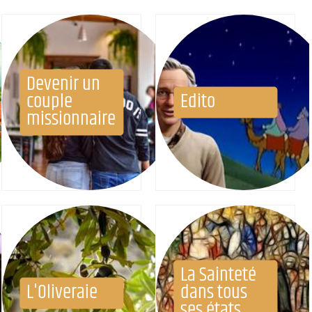
Devenir un
couple
Edito
missionnaire
La Sainteté
L'Oliveraie
dans tous
ses états