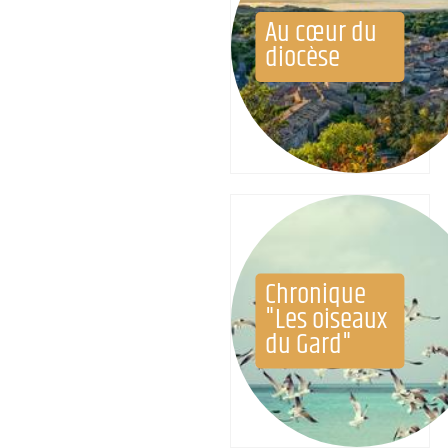
Au cœur du
diocèse
Chronique
"Les oiseaux
du Gard"