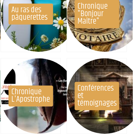
Chronique
Au ras des
"Bonjour
pâquerettes
Maître"
Conférences
Chronique
et
L'Apostrophe
témoignages