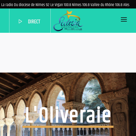
La radio Du diocèse de Nîmes 92 Le Vigan 100.8 Nîmes 106.8 Vallée du Rhône 106.8 Alès
DIRECT
ACCUEIL
PROGRAMME
EMISSIONS
PODCASTS
QUI SOMMES-NOUS?
AIDEZ-NOUS
L'Oliveraie
NOUS CONTACTER
PARTENAIRES